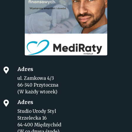
Adres

ul. Zamkowa 4/3
66-340 Przytoczna
(W każdy wtorek)
Adres

Studio Urody Styl
Strzelecka 16
64-400 Międzychód
(W co drugą środę)