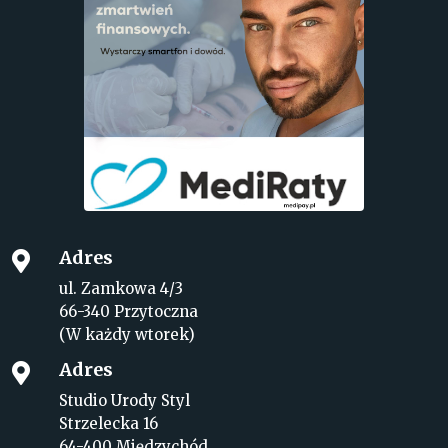
Adres

ul. Zamkowa 4/3
66-340 Przytoczna
(W każdy wtorek)
Adres

Studio Urody Styl
Strzelecka 16
64-400 Międzychód